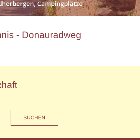
endherbergen, Campingplätze
ichnis - Donauradweg
haft