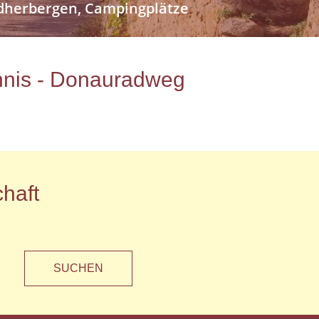
endherbergen, Campingplätze
ichnis - Donauradweg
haft