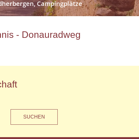
endherbergen, Campingplätze
ichnis - Donauradweg
haft