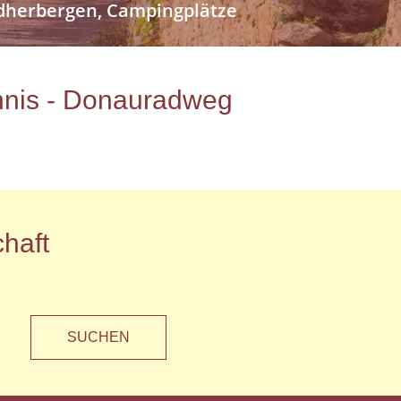
endherbergen, Campingplätze
ichnis - Donauradweg
haft