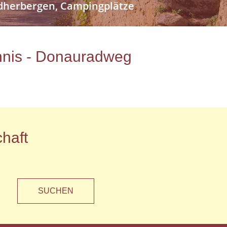
endherbergen, Campingplätze
ichnis - Donauradweg
haft