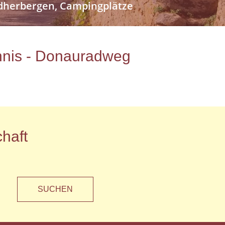
endherbergen, Campingplätze
ichnis - Donauradweg
haft