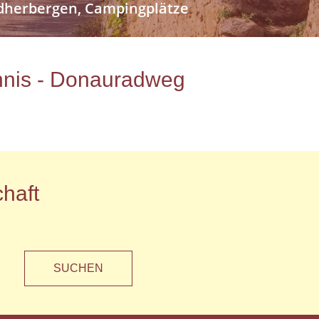
endherbergen, Campingplätze
ichnis - Donauradweg
haft