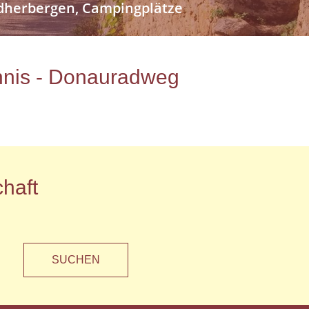
endherbergen, Campingplätze
ichnis - Donauradweg
haft