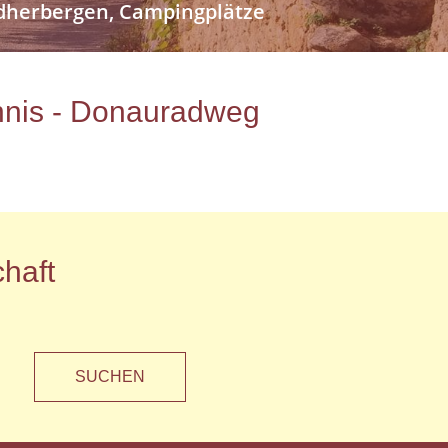
endherbergen, Campingplätze
ichnis - Donauradweg
haft