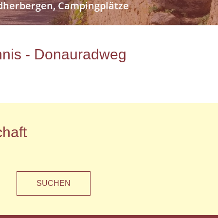
endherbergen, Campingplätze
ichnis - Donauradweg
haft