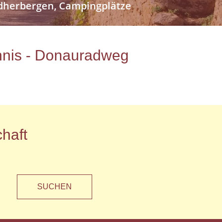
endherbergen, Campingplätze
ichnis - Donauradweg
haft