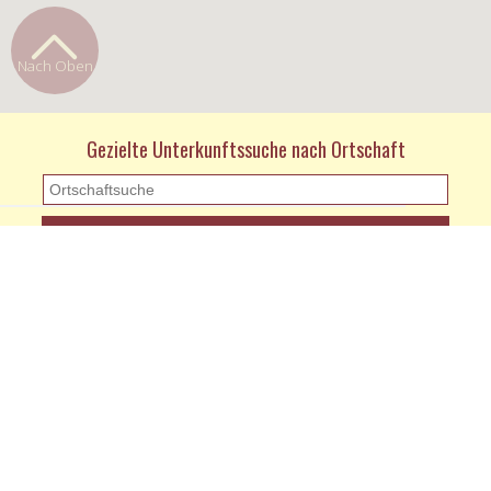
Nach Oben
Gezielte Unterkunftssuche nach Ortschaft
KONTAKT
Kontaktformular
Impressum und Datenschutz
© 2026 donauradwegunterkünfte.de