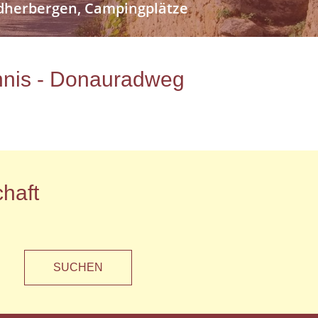
endherbergen, Campingplätze
ichnis - Donauradweg
haft