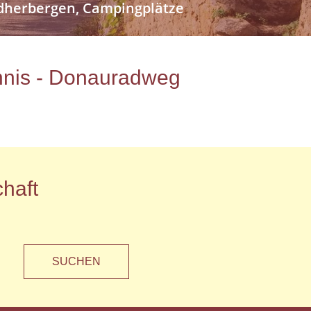
endherbergen, Campingplätze
ichnis - Donauradweg
haft