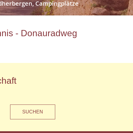
endherbergen, Campingplätze
ichnis - Donauradweg
haft