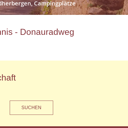
endherbergen, Campingplätze
ichnis - Donauradweg
haft