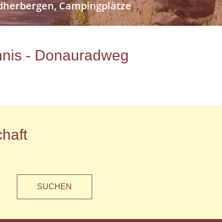
endherbergen, Campingplätze
ichnis - Donauradweg
haft