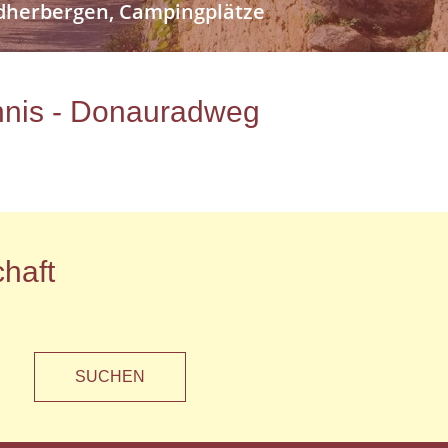
endherbergen, Campingplätze
ichnis - Donauradweg
haft