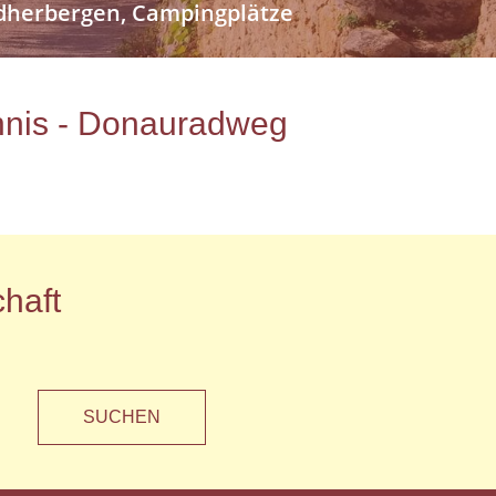
endherbergen, Campingplätze
ichnis - Donauradweg
haft