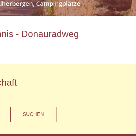
endherbergen, Campingplätze
ichnis - Donauradweg
haft