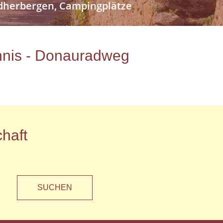
endherbergen, Campingplätze
ichnis - Donauradweg
haft