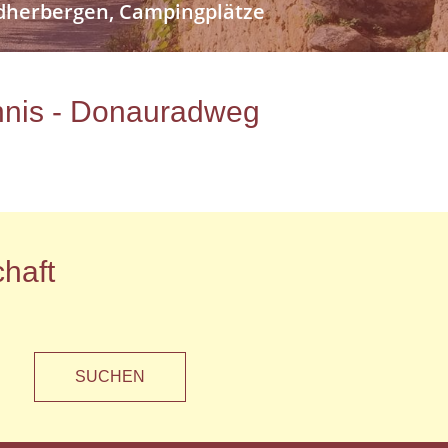
endherbergen, Campingplätze
ichnis - Donauradweg
haft