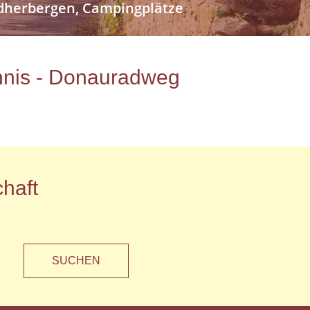
endherbergen, Campingplätze
ichnis - Donauradweg
haft