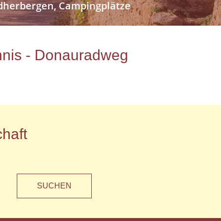
endherbergen, Campingplätze
ichnis - Donauradweg
haft